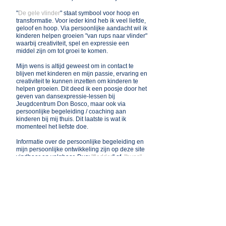
"
De gele vlinder
" staat symbool voor hoop en
transformatie. Voor ieder kind heb ik veel liefde,
geloof en hoop. Via persoonlijke aandacht wil ik
k
inderen helpen groeien "van rups naar vlinder"
waarbij creativiteit, spel en expressie een
middel zijn om tot groei te komen.
Mijn wens is altijd geweest om in contact te
blijven met kinderen en mijn
passie, ervaring en
creativiteit
te kunnen
inzetten om kinderen te
helpen groeien. Dit deed ik een poosje
door het
geve
n van dansexpressie-lessen bij
Jeugdcentrum Don Bosco, maar ook via
persoonlijke begeleiding / coaching aan
kinderen bij mij thuis. Dit laatste is wat ik
momenteel het liefste doe.
Informatie over de persoonlijke begeleiding
en
mijn persoonlijke ontwikkeling zijn op deze site
vindbaar en volgbaar.
D
us:
"fladder
" of
"hups"
gerust wat rond en kom later nog eens terug...
Graag tot ziens,