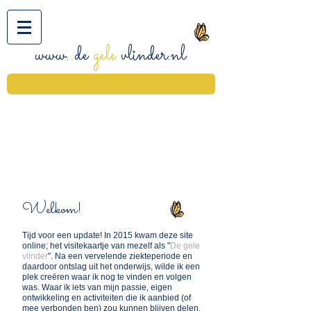
www. de
gele
vlinder.nl
Welkom!
Tijd voor een update! In 2015 kwam deze site
online; het visitekaartje van mezelf als "
De gele
vlinder
". Na een vervelende ziekteperiode en
daardoor ontslag uit het onderwijs, wilde ik een
plek creëren waar ik nog te vinden en volgen
was. Waar ik iets van mijn passie,
eigen
ontwikkeling en activiteiten die ik aanbied (of
mee verbonden ben) zou kunnen blijven delen.