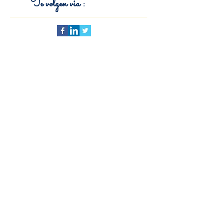
juli 2015
(1)
1 post
Te volgen via :