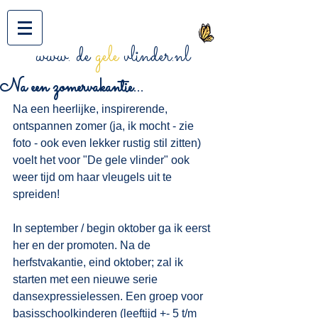
www. de
gele
vlinder.nl
Na een zomervakantie...
Na een heerlijke, inspirerende, 
ontspannen zomer (ja, ik mocht - zie 
foto - ook even lekker rustig stil zitten)
voelt het voor "De gele vlinder" ook 
weer tijd om haar vleugels uit te 
spreiden! 
In september / begin oktober ga ik eerst 
her en der promoten. Na de 
herfstvakantie, eind oktober; zal ik 
starten met een nieuwe serie 
dansexpressielessen. Een groep voor 
basisschoolkinderen (leeftijd +- 5 t/m 