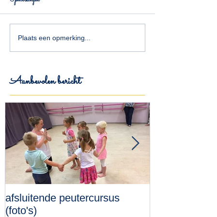
Opmerkingen
Plaats een opmerking...
Aanbevolen bericht
afsluitende peutercursus
dansproject o
(foto's)
kinderen