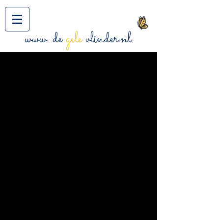
www. de
gele
vlinder.nl