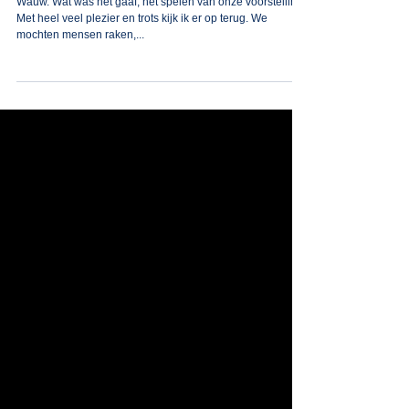
De kracht van creatieve vormen
Wauw. Wat was het gaaf; het spelen van onze voorstelling!
Met heel veel plezier en trots kijk ik er op terug. We
mochten mensen raken,...